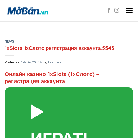
Skip
to
content
NEWS
1xSlots 1хСлотс регистрация аккаунта.5543
Posted on
19/06/2026
by
hadmin
Онлайн казино 1xSlots (1хСлотс) –
регистрация аккаунта
▶️