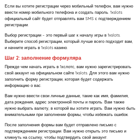
Если вы хотите регистрации через мобильный телефон, вам нужно
ввести номер мобильного телефона и создать пароль. 1xslots
официальный сайт будет отправлять вам SMS с подтверждением
регистрации.
Выбор регистрации – это первый шаг к началу игры в 1xslots.
Выберите способ регистрации, который лучше всего подходит вам,
и начните играть в 1xslots казино.
Шаг 2: заполнение формуляра
Прежде чем начать играть в 1хслотс, вам нужно зарегистрировать
свой аккаунт на официальном сайте 1xslots. Для этого вам нужно
заполнить форму регистрации, которая будет содержать
информацию о вас.
Вам нужно ввести свои личные данные, такие как имя, фамилия,
дата рождения, адрес электронной почты и пароль. Вам также
нужно выбрать валюту, в которой вы хотите играть. Вам нужно быть
внимательными при заполнении формы, чтобы избежать ошибок.
После заполнения формы вам будет отправлено письмо с
подтверждением регистрации. Вам нужно открыть это письмо и
кликнуть на ссылку, чтобы подтвердить свой аккаунт.