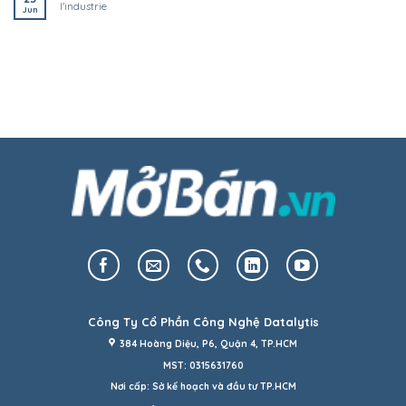
l'industrie
Jun
Công Ty Cổ Phần Công Nghệ Datalytis
384 Hoàng Diệu, P6, Quận 4, TP.HCM
MST: 0315631760
Nơi cấp: Sở kế hoạch và đầu tư TP.HCM