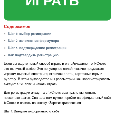
ИГРАТЬ
Содержимое
Шаг 1: выбор регистрации
Шаг 2: заполнение формуляра
Шаг 3: подтверждение регистрации
Как подтвердить регистрацию:
Если вы ищете новый способ играть в онлайн-казино, то 1хСлотс –
это отличный выбор. Это популярное онлайн-казино предлагает
игрокам широкий спектр игр, включая слоты, карточные игры и
рулетку. В этом руководстве мы рассмотрим, как зарегистрировать
аккаунт в 1хСлотс и начать играть.
Для регистрации аккаунта в 1хСлотс вам нужно выполнить
несколько шагов. Сначала вам нужно перейти на официальный сайт
1хСлотс и нажать на кнопку “Зарегистрироваться”.
Шаг 1: Введите информацию о себе