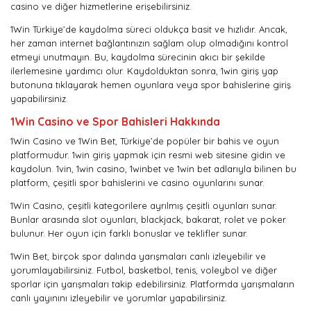
casino ve diğer hizmetlerine erişebilirsiniz.
1Win Türkiye’de kaydolma süreci oldukça basit ve hızlıdır. Ancak,
her zaman internet bağlantınızın sağlam olup olmadığını kontrol
etmeyi unutmayın. Bu, kaydolma sürecinin akıcı bir şekilde
ilerlemesine yardımcı olur. Kaydolduktan sonra, 1win giriş yap
butonuna tıklayarak hemen oyunlara veya spor bahislerine giriş
yapabilirsiniz.
1Win Casino ve Spor Bahisleri Hakkında
1Win Casino ve 1Win Bet, Türkiye’de popüler bir bahis ve oyun
platformudur. 1win giriş yapmak için resmi web sitesine gidin ve
kaydolun. 1vin, 1win casino, 1winbet ve 1win bet adlarıyla bilinen bu
platform, çeşitli spor bahislerini ve casino oyunlarını sunar.
1Win Casino, çeşitli kategorilere ayrılmış çeşitli oyunları sunar.
Bunlar arasında slot oyunları, blackjack, bakarat, rolet ve poker
bulunur. Her oyun için farklı bonuslar ve teklifler sunar.
1Win Bet, birçok spor dalında yarışmaları canlı izleyebilir ve
yorumlayabilirsiniz. Futbol, basketbol, tenis, voleybol ve diğer
sporlar için yarışmaları takip edebilirsiniz. Platformda yarışmaların
canlı yayınını izleyebilir ve yorumlar yapabilirsiniz.