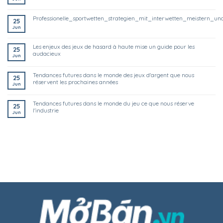
professionelle_sportwetten_strategien_mit_interwetten_meistern
25
Jun
les enjeux des jeux de hasard à haute mise un guide pour les
25
audacieux
Jun
tendances futures dans le monde des jeux d'argent que nous
25
réservent les prochaines années
Jun
tendances futures dans le monde du jeu ce que nous réserve
25
l'industrie
Jun