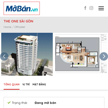
Skip
to
content
THE ONE SÀI GÒN
Home
/
Officetel
TỔNG QUAN
VỊ TRÍ
MẶT BẰNG
Trạng thái:
Đang mở bán