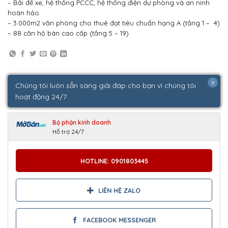
– Bãi để xe, hệ thống PCCC, hệ thống điện dự phòng và an ninh
hoàn hảo.
– 3.000m2 văn phòng cho thuê đạt tiêu chuẩn hạng A (tầng 1 – 4)
– 88 căn hộ bán cao cấp (tầng 5 – 19)
x
Chúng tôi luôn sẵn sàng giải đáp cho bạn vì chúng tôi
hoạt động 24/7
Bộ phận kinh doanh
Hỗ trợ 24/7
HOTLINE: 0901803445
LIÊN HỆ ZALO
FACEBOOK MESSENGER