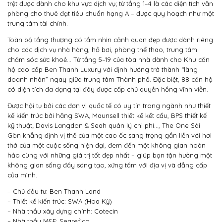
trệt được dành cho khu vực dịch vụ; từ tầng 1–4 là các diện tích văn
phòng cho thuê đạt tiêu chuẩn hạng A – được quy hoạch như một
trung tâm tài chính.
Toàn bộ tầng thượng có tầm nhìn cảnh quan đẹp được dành riêng
cho các dịch vụ nhà hàng, hồ bơi, phòng thể thao, trung tâm
chăm sóc sức khoẻ… Từ tầng 5–19 của tòa nhà dành cho Khu căn
hộ cao cấp Ben Thanh Luxury với định hướng trở thành “làng
doanh nhân” ngay giữa trung tâm Thành phố. Đặc biệt, 88 căn hộ
có diện tích đa dạng tại đây được cấp chủ quyền hồng vĩnh viễn.
Được hội tụ bởi các đơn vị quốc tế có uy tín trong ngành như thiết
kế kiến trúc bởi hãng SWA, Maunsell thiết kế kết cấu, BPS thiết kế
kỹ thuật; Davis Langdon & Seah quản lý chi phí…, The One Sài
Gòn khẳng định vị thế của một cao ốc sang trọng gắn liền với hơi
thở của một cuộc sống hiện đại, đem đến một không gian hoàn
hảo cùng với những giá trị tốt đẹp nhất – giúp bạn tận hưởng một
không gian sống đầy sáng tạo, xứng tầm với địa vị và đẳng cấp
của mình.
– Chủ đầu tư: Ben Thanh Land
– Thiết kế kiến trúc: SWA (Hoa Kỳ)
– Nhà thầu xây dựng chính: Cotecin
– Nhà thầu M&E: Searefico