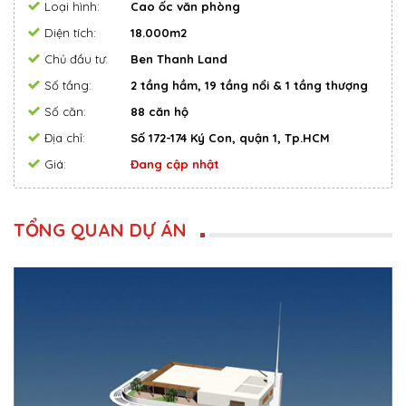
Loại hình:
Cao ốc văn phòng
Diện tích:
18.000m2
Chủ đầu tư:
Ben Thanh Land
Số tầng:
2 tầng hầm, 19 tầng nổi & 1 tầng thượng
Số căn:
88 căn hộ
Địa chỉ:
Số 172-174 Ký Con, quận 1, Tp.HCM
Giá:
Đang cập nhật
TỔNG QUAN DỰ ÁN