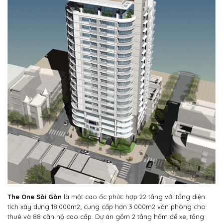
The One Sài Gòn
là một cao ốc phức hợp 22 tầng với tổng diện
tích xây dựng 18.000m2; cung cấp hơn 3.000m2 văn phòng cho
thuê và 88 căn hộ cao cấp. Dự án gồm 2 tầng hầm để xe; tầng