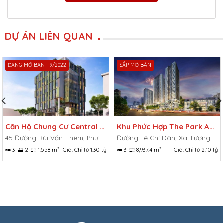
DỰ ÁN LIÊN QUAN
ĐANG MỞ BÁN T9/2022
SẮP MỞ BÁN
Căn Hộ Chung Cư Central Officetel
Khu Phức Hợp The Park Avenue
45 Đường Bùi Văn Thêm, Phường 9, Phú Nhuận, Hồ Chí Minh.
Đường Lê Chí Dân, Xã Tương Bình Hiệp, Thủ Dầu Một, Bình Dương
3
2
1.558 m²
Giá:
Chỉ từ 1.30 tỷ
3
8,937.4 m²
Giá:
Chỉ từ 2.10 tỷ