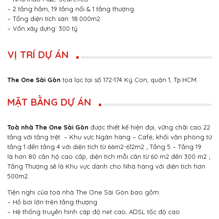
– 2 tầng hầm, 19 tầng nổi & 1 tầng thượng.
– Tổng diện tích sàn: 18.000m2
– Vốn xây dựng: 300 tỷ
VỊ TRÍ DỰ ÁN
The One Sài Gòn
tọa lạc tại số 172-174 Ký Con, quận 1, Tp.HCM.
MẶT BẰNG DỰ ÁN
Toà nhà The One Sài Gòn
được thiết kế hiện đại, vững chãi cao 22
tầng với tầng trệt – Khu vực Ngân hàng – Café; khối văn phòng từ
tầng 1 đến tầng 4 với diện tích từ 66m2-612m2 ; Tầng 5 – Tầng 19
là hơn 80 căn hộ cao cấp, diện tích mỗi căn từ 60 m2 đến 300 m2 ;
Tầng Thượng sẽ là Khu vực dành cho Nhà hàng với diện tích hơn
500m2.
Tiện nghi của toà nhà The One Sài Gòn bao gồm:
– Hồ bơi lớn trên tầng thượng
– Hệ thống truyền hình cáp độ net cao, ADSL tốc độ cao