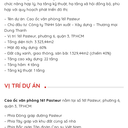
chức năng hợp lý, hạ tầng kỹ thuật, hạ tầng xã hội đồng bộ, phù
hợp với quy hoạch phát triển đô thị.
– Tên dự án: Cao ốc văn phòng 161 Pasteur
– Chủ đầu tư: Công ty TNHH Sản xuất – Xây dựng – Thương mại
Dung Thanh
– Vị trí: 161 Pasteur, phường 6, quận 3, TP.HCM
– Tổng diện tích: 3.323,44m2
– Mật độ xây dựng: 60%
– Đất cây xanh, giao thông, sân bãi: 1.329,44m2 (chiếm 40%)
– Tầng cao xây dựng: 22 tầng
– Tầng hầm: 4 tầng
– Tầng kỹ thuật: 1 tầng
VỊ TRÍ DỰ ÁN
Cao ốc văn phòng 161 Pasteur
nằm tại số 161 Pasteur, phường 6,
quận 3, TP.HCM.
– Phía Đông giáp đường Pasteur
– Phía Tây giáp với khu đất cùng số nhà
– Phía Bắc giáp Tập đoàn Cao su Việt Nam