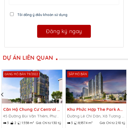
Tôi đồng ý điều khoản sử dụng
DỰ ÁN LIÊN QUAN
ĐANG MỞ BÁN T9/2022
SẮP MỞ BÁN
Căn Hộ Chung Cư Central Officetel
Khu Phức Hợp The Park Avenue
45 Đường Bùi Văn Thêm, Phường 9, Phú Nhuận, Hồ Chí Minh.
Đường Lê Chí Dân, Xã Tương Bình Hiệp, Thủ Dầu Một, Bình Dương
3
2
1.558 m²
Giá:
Chỉ từ 1.30 tỷ
3
8,937.4 m²
Giá:
Chỉ từ 2.10 tỷ