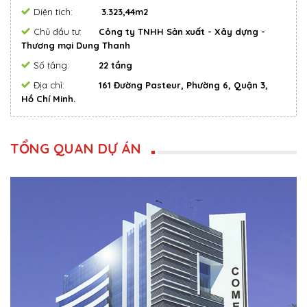
Diện tích:
3.323,44m2
Chủ đầu tư:
Công ty TNHH Sản xuất - Xây dựng -
Thương mại Dung Thanh
Số tầng:
22 tầng
Địa chỉ:
161 Đường Pasteur, Phường 6, Quận 3,
Hồ Chí Minh.
TỔNG QUAN DỰ ÁN