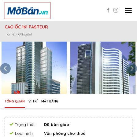
Skip
to
content
CAO ỐC 161 PASTEUR
Home
/
Officetel
TỔNG QUAN
VỊ TRÍ
MẶT BẰNG
Trạng thái:
Đã bàn giao
Loại hình:
Văn phòng cho thuê